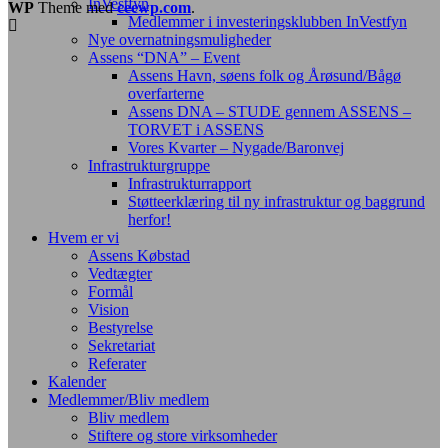
InVestfyn
WP
Theme med
ceewp.com
.
Medlemmer i investeringsklubben InVestfyn
Nye overnatningsmuligheder
Assens “DNA” – Event
Assens Havn, søens folk og Årøsund/Bågø
overfarterne
Assens DNA – STUDE gennem ASSENS –
TORVET i ASSENS
Vores Kvarter – Nygade/Baronvej
Infrastrukturgruppe
Infrastrukturrapport
Støtteerklæring til ny infrastruktur og baggrund
herfor!
Hvem er vi
Assens Købstad
Vedtægter
Formål
Vision
Bestyrelse
Sekretariat
Referater
Kalender
Medlemmer/Bliv medlem
Bliv medlem
Stiftere og store virksomheder