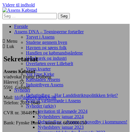
Videre til indhold
Forside
Assens DNA – Tegningerne fortæller
Torvet i Assens
Menu
Studene gennem byen
Luk
Havnen og søens folk
Handlen og købmandsgårdene
Sekretariat
Håndværk og industri
Overfarten over Lillebælt
Vores kvarter
Assens Købstad
Vor Frue Kirke
v/advokat Frantz Dolberg
Købstaden Assens
Hårevej 55
Industribyen Assens
5591 Gelsted
Nyheder
Debatindlæg – Har Landdistriktspolitikken fejlet?
Mail:
fd@dolberg-advice.dk
Kom til vælgermøde i Assens
Telefon: 2012 1640
Nyheder (arkiv)
Invitation til årsmøde 2024
CVR nr. 38449192
Nyhedsbrev januar 2024
Debatindlæg – Assens er hovedby i kommunen!
Bank: Fynske Bank – konto nr. 6850000150
Nyhedsbrev januar 2023