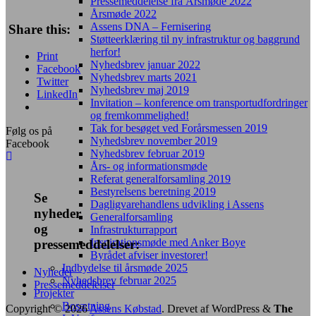
Pressemeddelelse fra Årsmøde 2022
Årsmøde 2022
Assens DNA – Fernisering
Share this:
Støtteerklæring til ny infrastruktur og baggrund
herfor!
Print
Nyhedsbrev januar 2022
Facebook
Nyhedsbrev marts 2021
Twitter
Nyhedsbrev maj 2019
LinkedIn
Invitation – konference om transportudfordringer
og fremkommelighed!
Tak for besøget ved Forårsmessen 2019
Følg os på
Nyhedsbrev november 2019
Facebook
Nyhedsbrev februar 2019
Års- og informationsmøde
Referat generalforsamling 2019
Bestyrelsens beretning 2019
Se
Dagligvarehandlens udvikling i Assens
nyheder
Generalforsamling
og
Infrastrukturrapport
Inspirationsmøde med Anker Boye
pressemeddelelser:
Byrådet afviser investorer!
Indbydelse til årsmøde 2025
Nyheder
Nyhedsbrev februar 2025
Pressemeddelelser
Projekter
Bosætning
Copyright © 2026
Assens Købstad
. Drevet af WordPress
&
The