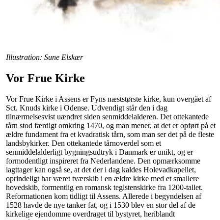
Illustration: Sune Elskær
Vor Frue Kirke
Vor Frue Kirke i Assens er Fyns næststørste kirke, kun overgået af
Sct. Knuds kirke i Odense. Udvendigt står den i dag
tilnærmelsesvist uændret siden senmiddelalderen. Det ottekantede
tårn stod færdigt omkring 1470, og man mener, at det er opført på et
ældre fundament fra et kvadratisk tårn, som man ser det på de fleste
landsbykirker. Den ottekantede tårnoverdel som et
senmiddelalderligt bygningsudtryk i Danmark er unikt, og er
formodentligt inspireret fra Nederlandene. Den opmærksomme
iagttager kan også se, at det der i dag kaldes Holevadkapellet,
oprindeligt har været tværskib i en ældre kirke med et smallere
hovedskib, formentlig en romansk teglstenskirke fra 1200-tallet.
Reformationen kom tidligt til Assens. Allerede i begyndelsen af
1528 havde de nye tanker fat, og i 1530 blev en stor del af de
kirkelige ejendomme overdraget til bystyret, heriblandt