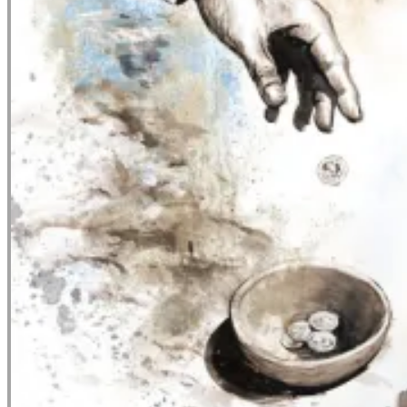
Medlemmer i investeringsklubben InVestfyn
Nye overnatningsmuligheder
Assens “DNA” – Event
Assens Havn, søens folk og Årøsund/Bågø
overfarterne
Assens DNA – STUDE gennem ASSENS –
TORVET i ASSENS
Vores Kvarter – Nygade/Baronvej
Infrastrukturgruppe
Infrastrukturrapport
Støtteerklæring til ny infrastruktur og baggrund
herfor!
Hvem er vi
Assens Købstad
Vedtægter
Formål
Vision
Bestyrelse
Sekretariat
Referater
Kalender
Medlemmer/Bliv medlem
Bliv medlem
Stiftere og store virksomheder
Mindre virksomheder