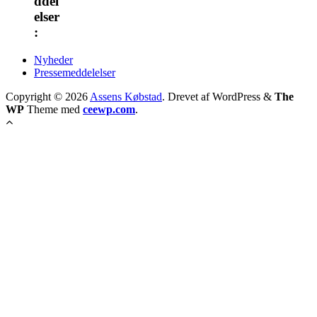
ddel
elser
:
Nyheder
Pressemeddelelser
Copyright © 2026
Assens Købstad
. Drevet af WordPress
&
The
WP
Theme med
ceewp.com
.