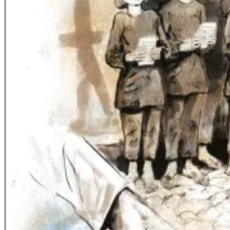
Årsmøde 2022
Assens DNA – Fernisering
Støtteerklæring til ny infrastruktur og baggrund
herfor!
Nyhedsbrev januar 2022
Nyhedsbrev marts 2021
Nyhedsbrev maj 2019
Invitation – konference om transportudfordringer
og fremkommelighed!
Tak for besøget ved Forårsmessen 2019
Nyhedsbrev november 2019
Nyhedsbrev februar 2019
Års- og informationsmøde
Referat generalforsamling 2019
Bestyrelsens beretning 2019
Dagligvarehandlens udvikling i Assens
Generalforsamling
Infrastrukturrapport
Inspirationsmøde med Anker Boye
Byrådet afviser investorer!
Indbydelse til årsmøde 2025
Nyhedsbrev februar 2025
Projekter
Bosætning
InVestfyn