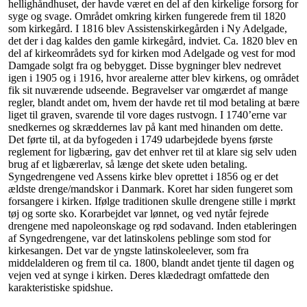
hellighåndhuset, der havde været en del af den kirkelige forsorg for
syge og svage. Området omkring kirken fungerede frem til 1820
som kirkegård. I 1816 blev Assistenskirkegården i Ny Adelgade,
det der i dag kaldes den gamle kirkegård, indviet. Ca. 1820 blev en
del af kirkeområdets syd for kirken mod Adelgade og vest for mod
Damgade solgt fra og bebygget. Disse bygninger blev nedrevet
igen i 1905 og i 1916, hvor arealerne atter blev kirkens, og området
fik sit nuværende udseende. Begravelser var omgærdet af mange
regler, blandt andet om, hvem der havde ret til mod betaling at bære
liget til graven, svarende til vore dages rustvogn. I 1740’erne var
snedkernes og skræddernes lav på kant med hinanden om dette.
Det førte til, at da byfogeden i 1749 udarbejdede byens første
reglement for ligbæring, gav det enhver ret til at klare sig selv uden
brug af et ligbærerlav, så længe det skete uden betaling.
Syngedrengene ved Assens kirke blev oprettet i 1856 og er det
ældste drenge/mandskor i Danmark. Koret har siden fungeret som
forsangere i kirken. Ifølge traditionen skulle drengene stille i mørkt
tøj og sorte sko. Korarbejdet var lønnet, og ved nytår fejrede
drengene med napoleonskage og rød sodavand. Inden etableringen
af Syngedrengene, var det latinskolens peblinge som stod for
kirkesangen. Det var de yngste latinskoleelever, som fra
middelalderen og frem til ca. 1800, blandt andet tjente til dagen og
vejen ved at synge i kirken. Deres klædedragt omfattede den
karakteristiske spidshue.