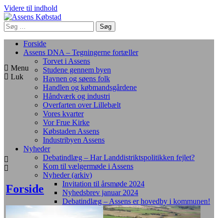
Videre til indhold
Forside
Assens DNA – Tegningerne fortæller
Torvet i Assens
Menu
Studene gennem byen
Luk
Havnen og søens folk
Handlen og købmandsgårdene
Håndværk og industri
Overfarten over Lillebælt
Vores kvarter
Vor Frue Kirke
Købstaden Assens
Industribyen Assens
Nyheder
Debatindlæg – Har Landdistriktspolitikken fejlet?
Kom til vælgermøde i Assens
Nyheder (arkiv)
Invitation til årsmøde 2024
Forside
Nyhedsbrev januar 2024
Debatindlæg – Assens er hovedby i kommunen!
Nyhedsbrev januar 2023