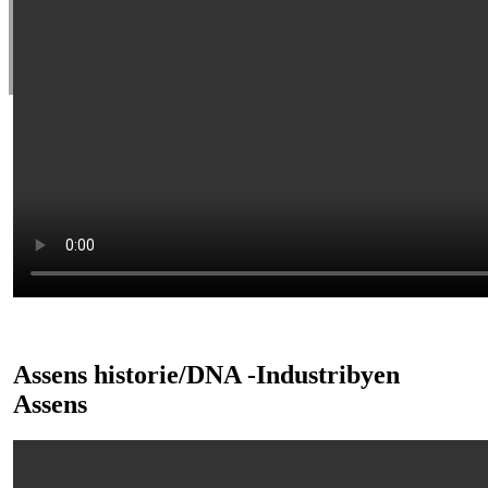
Mindre virksomheder
Foreninger
Personlige medlemskaber
Presse
Kontakt
Assens historie/DNA -Industribyen
Assens