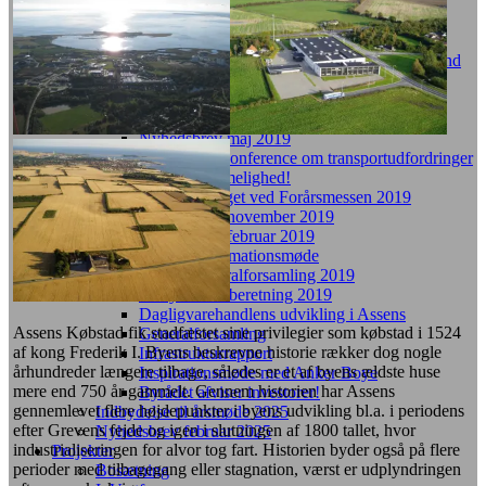
Pressemeddelelse fra Årsmøde 2022
Årsmøde 2022
Assens DNA – Fernisering
Støtteerklæring til ny infrastruktur og baggrund
herfor!
Nyhedsbrev januar 2022
Nyhedsbrev marts 2021
Nyhedsbrev maj 2019
Invitation – konference om transportudfordringer
og fremkommelighed!
Tak for besøget ved Forårsmessen 2019
Nyhedsbrev november 2019
Nyhedsbrev februar 2019
Års- og informationsmøde
Referat generalforsamling 2019
Bestyrelsens beretning 2019
Dagligvarehandlens udvikling i Assens
Assens Købstad fik stadfæstet sine privilegier som købstad i 1524
Generalforsamling
af kong Frederik I. Byens beskrevne historie rækker dog nogle
Infrastrukturrapport
århundreder længere tilbage, således er et af byens ældste huse
Inspirationsmøde med Anker Boye
mere end 750 år gammelt. Gennem historien har Assens
Byrådet afviser investorer!
gennemlevet flere højdepunkter i byens udvikling bl.a. i periodens
Indbydelse til årsmøde 2025
efter Grevens fejde og igen i slutningen af 1800 tallet, hvor
Nyhedsbrev februar 2025
industrialiseringen for alvor tog fart. Historien byder også på flere
Projekter
perioder med tilbagegang eller stagnation, værst er udplyndringen
Bosætning