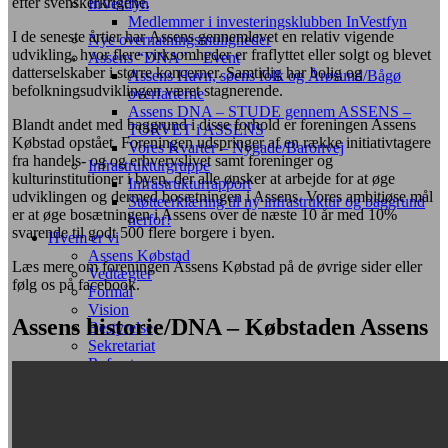
efter svenskerkrigene.
InVestfyn
Medlemmer i investeringsklubben InVestfyn
I de seneste årtier har Assens gennemlevet en relativ vigende
Nye overnatningsmuligheder
udvikling, hvor flere virksomheder er fraflyttet eller solgt og blevet
Assens “DNA” – Event
datterselskaber i større koncerner. Samtidig har bolig og
Assens Havn, søens folk og Årøsund/Bågø
befolkningsudviklingen været stagnerende.
overfarterne
Assens DNA – STUDE gennem ASSENS –
Blandt andet med baggrund i disse forhold er foreningen Assens
TORVET i ASSENS
Købstad opstået. Foreningen udspringer af en række initiativtagere
Vores Kvarter – Nygade/Baronvej
fra handels- og og erhvervslivet samt foreninger og
Infrastrukturgruppe
kulturinstitutioner i byen, der alle ønsker at arbejde for at øge
Infrastrukturrapport
udviklingen og dermed bosætningen i Assens. Vores ambitiøse mål
Støtteerklæring til ny infrastruktur og baggrund
er at øge bosætningen i Assens over de næste 10 år med 10%
herfor!
svarende til godt 500 flere borgere i byen.
Hvem er vi
Assens Købstad
Læs mere om foreningen Assens Købstad på de øvrige sider eller
Vedtægter
følg os på facebook.
Formål
Vision
Assens historie/DNA – Købstaden Assens
Bestyrelse
Sekretariat
Referater
Kalender
Medlemmer/Bliv medlem
Bliv medlem
Stiftere og store virksomheder